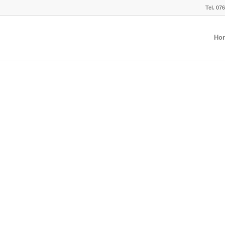
Tel. 07
Ho